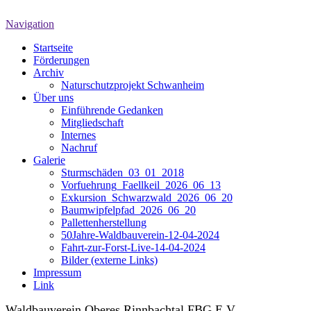
Navigation
Startseite
Förderungen
Archiv
Naturschutzprojekt Schwanheim
Über uns
Einführende Gedanken
Mitgliedschaft
Internes
Nachruf
Galerie
Sturmschäden_03_01_2018
Vorfuehrung_Faellkeil_2026_06_13
Exkursion_Schwarzwald_2026_06_20
Baumwipfelpfad_2026_06_20
Pallettenherstellung
50Jahre-Waldbauverein-12-04-2024
Fahrt-zur-Forst-Live-14-04-2024
Bilder (externe Links)
Impressum
Link
Waldbauverein Oberes Rinnbachtal FBG E.V.